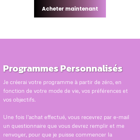
Acheter maintenant
Programmes Personnalisés
Je créerai votre programme à partir de zéro, en
fonction de votre mode de vie, vos préférences et
vos objectifs.
Une fois l'achat effectué, vous recevrez par e-mail
un questionnaire que vous devrez remplir et me
renvoyer, pour que je puisse commencer la