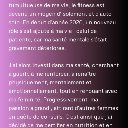
tumultueuse de ma vie, le fitness est
devenu un moyen d'isolement et d'auto-
soin. En début d'année 2020, un nouveau
rôle s'est ajouté à ma vie : celui de
patiente, car ma santé mentale s'était
gravement détériorée.
J'ai alors investi dans ma santé, cherchant
à guérir, à me renforcer, à renaître
physiquement, mentalement et
émotionnellement, tout en renouant avec
ma féminité. Progressivement, ma
passion a grandi, attirant d'autres femmes
en quête de conseils. C'est ainsi que j'ai
décidé de me certifier en nutrition et en